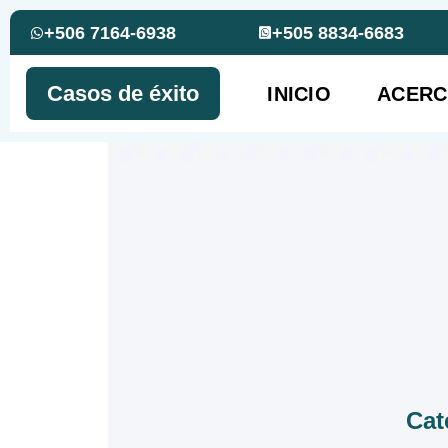
+506 7164-6938
+505 8834-6683
Casos de éxito
INICIO
ACERC
Cat