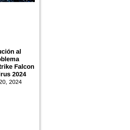
ción al
oblema
rike Falcon
irus 2024
 20, 2024