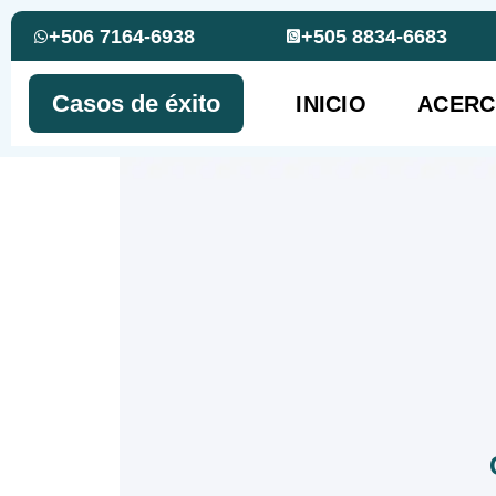
+506 7164-6938
+505 8834-6683
Casos de éxito
INICIO
ACERC