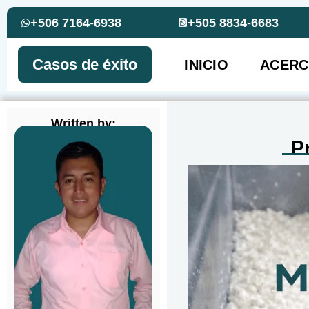
+506 7164-6938
+505 8834-6683
Casos de éxito
INICIO
ACERC
Written by:
P