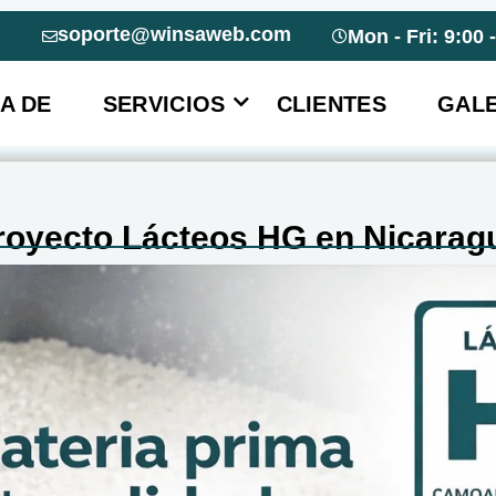
soporte@winsaweb.com
Mon - Fri: 9:00 
A DE
SERVICIOS
CLIENTES
GALE
royecto Lácteos HG en Nicarag