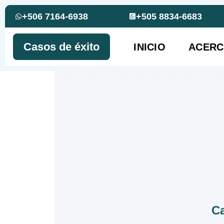
+506 7164-6938
+505 8834-6683
Casos de éxito
INICIO
ACERC
Ca