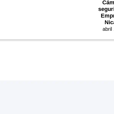
Cám
segur
Empr
Nic
abril