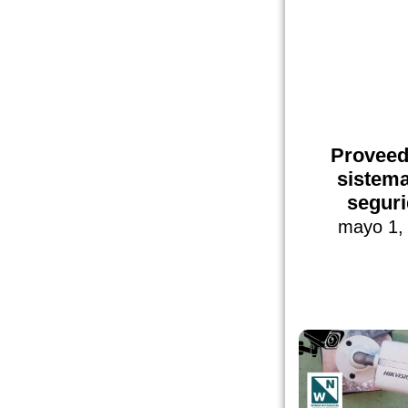
Proveed
sistem
segur
mayo 1,