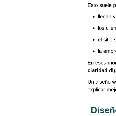
Esto suele 
llegan v
los cli
el sitio
la empr
En esos mome
claridad dig
Un diseño we
explicar mej
Diseñ