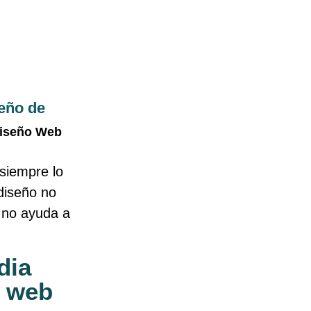
eño de
iseño Web
siempre lo
 diseño no
 no ayuda a
dia
a web