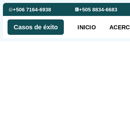
+506 7164-6938
+505 8834-6683
Casos de éxito
INICIO
ACERC