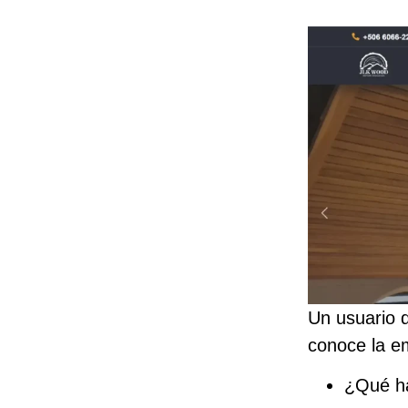
Un usuario q
conoce la e
¿Qué h