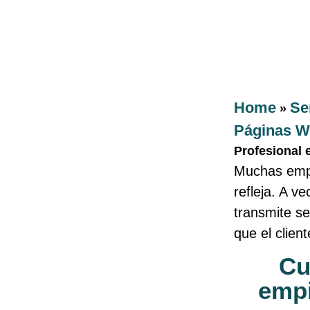
Home
Se
»
Páginas 
Profesional 
Muchas empr
refleja. A v
transmite s
que el clien
Cu
empi