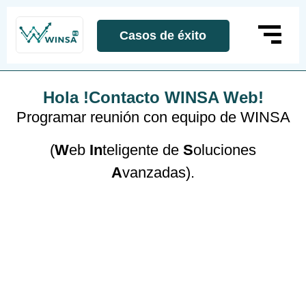
Casos de éxito
Hola !Contacto WINSA Web!
Programar reunión con equipo de WINSA
(
W
eb
In
teligente de
S
oluciones
A
vanzadas).