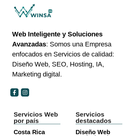
Adaptación al
informes y
participación
contexto local de
compromiso
Entender el impacto
Nicaragua
social según
de sus aportes
normativas y
Respaldo
Web Inteligente y Soluciones
mejores
Contactar con la
institucional y legal
Avanzadas
: Somos una Empresa
prácticas.
fundación sin
claramente
enfocados en Servicios de calidad:
barreras digitales
comunicados
Diseño Web, SEO, Hosting, IA,
Marketing digital.
Servicios Web
Servicios
por país
destacados
Costa Rica
Diseño Web