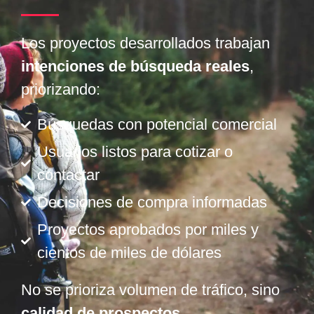
Los proyectos desarrollados trabajan
intenciones de búsqueda reales
,
priorizando:
Búsquedas con potencial comercial
Usuarios listos para cotizar o
contactar
Decisiones de compra informadas
Proyectos aprobados por miles y
cientos de miles de dólares
No se prioriza volumen de tráfico, sino
calidad de prospectos
.