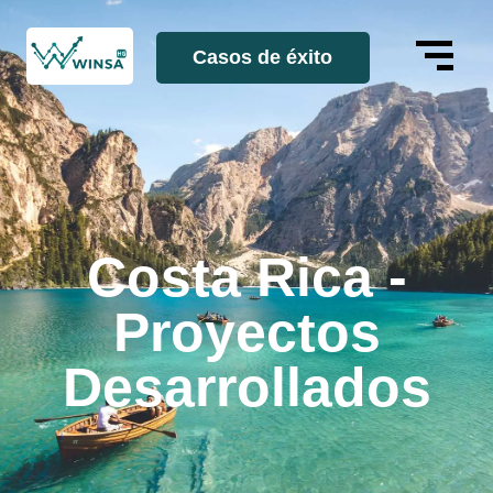
Casos de éxito
Costa Rica -
Proyectos
Desarrollados